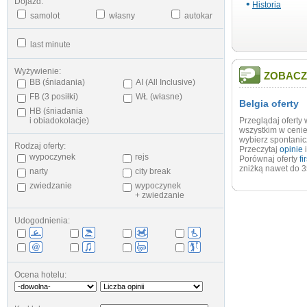
Dojazd:
•
Historia
samolot
własny
autokar
last minute
Wyżywienie:
ZOBACZ
BB (śniadania)
AI (All Inclusive)
FB (3 posiłki)
WŁ (własne)
Belgia oferty
HB (śniadania
i obiadokolacje)
Przeglądaj ofert
wszystkim w ceni
wybierz spontani
Rodzaj oferty:
Przeczytaj
opinie
i
wypoczynek
rejs
Porównaj oferty
fi
zniżką nawet do 
narty
city break
zwiedzanie
wypoczynek
+ zwiedzanie
Udogodnienia:
Ocena hotelu: