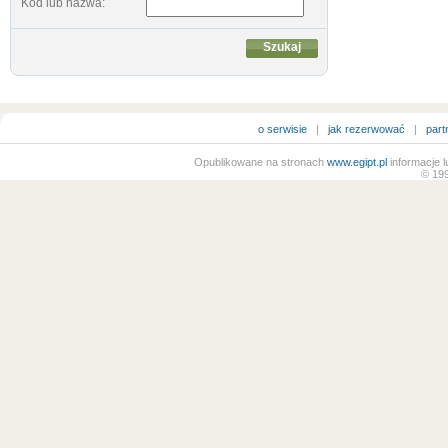
Kod lub nazwa:
o serwisie
|
jak rezerwować
|
part
Opublikowane na stronach
www.egipt.pl
informacje l
© 199