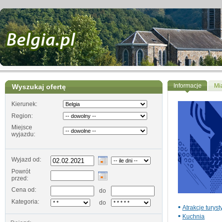
Informacje
Mi
Wyszukaj ofertę
Kierunek:
Region:
Miejsce
wyjazdu:
Wyjazd od:
Powrót
przed:
Cena od:
do
Kategoria:
do
•
Atrakcje turys
•
Kuchnia